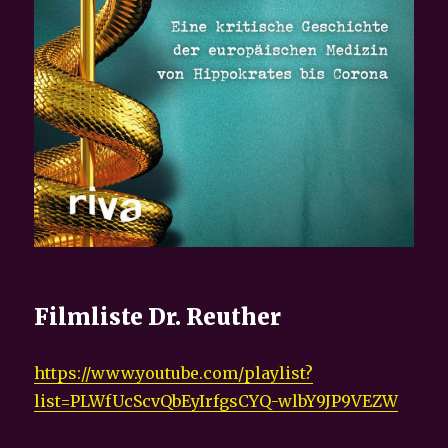
Filmliste Dr. Reuther
https://www.youtube.com/playlist?
list=PLWfUcScvQbEyIrfgsCYQ-wlbY9JP9VEZW