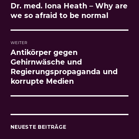
Dr. med. Iona Heath – Why are
Vorheriger
Beitrag:
we so afraid to be normal
WEITER
Antikörper gegen
Nächster
Beitrag:
Gehirnwäsche und
Regierungspropaganda und
korrupte Medien
NEUESTE BEITRÄGE