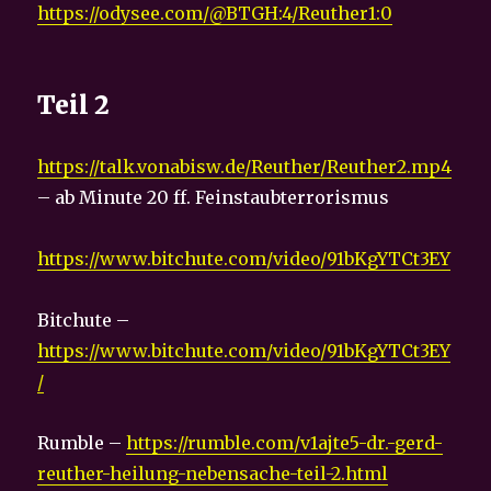
https://odysee.com/@BTGH:4/Reuther1:0
Teil 2
https://talk.vonabisw.de/Reuther/Reuther2.mp4
– ab Minute 20 ff. Feinstaubterrorismus
https://www.bitchute.com/video/91bKgYTCt3EY
Bitchute –
https://www.bitchute.com/video/91bKgYTCt3EY
/
Rumble –
https://rumble.com/v1ajte5-dr.-gerd-
reuther-heilung-nebensache-teil-2.html