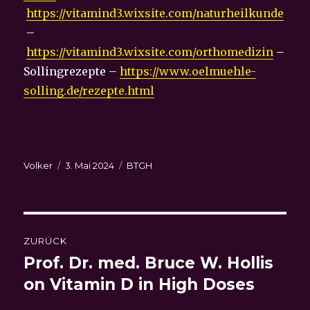
https://vitamind3.wixsite.com/naturheilkunde
–
https://vitamind3.wixsite.com/orthomedizin
–
Sollingrezepte –
https://www.oelmuehle-
solling.de/rezepte.html
Autor
Veröffentlicht
Kategorien
Volker
3. Mai 2024
BTGH
am
Beitragsnavigation
ZURÜCK
Prof. Dr. med. Bruce W. Hollis
Vorheriger
Beitrag:
on Vitamin D in High Doses