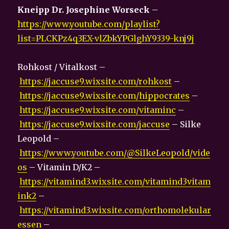
Kneipp Dr. Josephine Worseck
–
https://www.youtube.com/playlist?
list=PLCKPz4q3EX-vlZbkYPGlghY9339-knj9j
Rohkost / Vitalkost –
https://jaccuse9.wixsite.com/rohkost
–
https://jaccuse9.wixsite.com/hippocrates
–
https://jaccuse9.wixsite.com/vitaminc
–
https://jaccuse9.wixsite.com/jaccuse
– Silke
Leopold –
https://www.youtube.com/@SilkeLeopold/vide
os
– Vitamin D/K2 –
https://vitamind3.wixsite.com/vitamind3vitam
ink2
–
https://vitamind3.wixsite.com/orthomolekular
essen
–