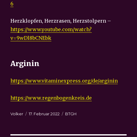
6
Herzklopfen, Herzrasen, Herzstolpern –
https://www.youtube.com/watch?
v=9wDl8bCNEbk
Arginin
https://www.vitaminexpress.org/de/arginin
https://www.regenbogenkreis.de
Autor
Veröffentlicht
Kategorien
Volker
17. Februar 2022
BTGH
am