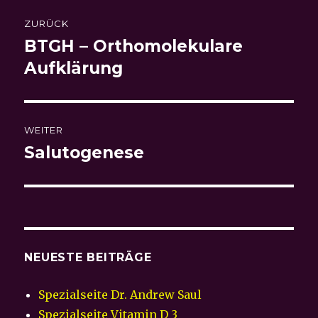
Beitragsnavigation
ZURÜCK
BTGH – Orthomolekulare
Vorheriger
Beitrag:
Aufklärung
WEITER
Salutogenese
Nächster
Beitrag:
NEUESTE BEITRÄGE
Spezialseite Dr. Andrew Saul
Spezialseite Vitamin D 3