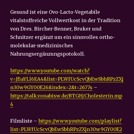
Gesund ist eine Ovo-Lacto-Vegetabile
vitalstoffreiche Vollwertkost in der Tradition
von Dres. Bircher-Benner, Bruker und
Schnitzer ergänzt um ein sinnvolles ortho-
molekular-medizinisches
Nahrungsergänzungspotokoll.
https://www.youtube.com/watch?
v=JfiaYLl6EA4&list=PLWfUcScvQbEwSbhRPzZXj
n30w9GY00E26&index=2&t=2677s
–
https://talk.vonabisw.de/BTGH/Cholesterin.mp
4
Filmliste –
https://www.youtube.com/playlist?
list=PLWfUcScvQbEwSbhRPzZXjn30w9GY00E2